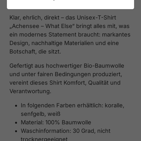
mit Stil und Haltung
Klar, ehrlich, direkt – das Unisex-T-Shirt
„Achensee – What Else“ bringt alles mit, was
ein modernes Statement braucht: markantes
Design, nachhaltige Materialien und eine
Botschaft, die sitzt.
Gefertigt aus hochwertiger Bio-Baumwolle
und unter fairen Bedingungen produziert,
vereint dieses Shirt Komfort, Qualität und
Verantwortung.
In folgenden Farben erhältlich: koralle,
senfgelb, weiß
Material: 100% Baumwolle
Waschinformation: 30 Grad, nicht
trocknergeeignet