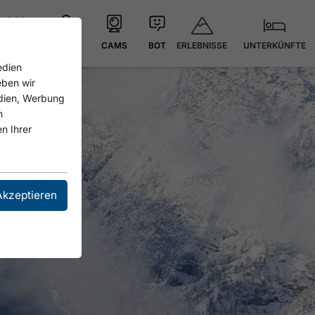
ERLEBNISSE
UNTERKÜNFTE
21.4 °C
KARTE
CAMS
BOT
edien
eben wir
edien, Werbung
n
n Ihrer
Akzeptieren