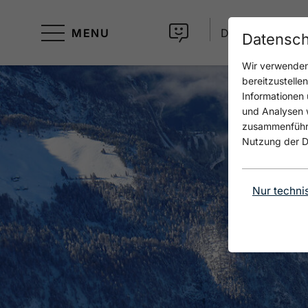
MENU
DE
Datensch
Wir verwenden 
bereitzustelle
Informationen 
und Analysen w
zusammenführen
Nutzung der D
Nur techni