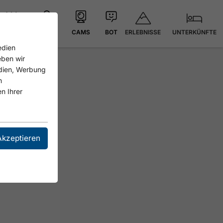
ERLEBNISSE
UNTERKÜNFTE
21.4 °C
KARTE
CAMS
BOT
edien
eben wir
edien, Werbung
n
n Ihrer
Akzeptieren