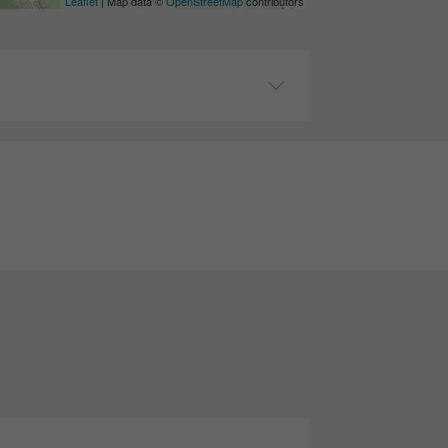
Leaflet
| Map data ©
OpenStreetMap
contributors