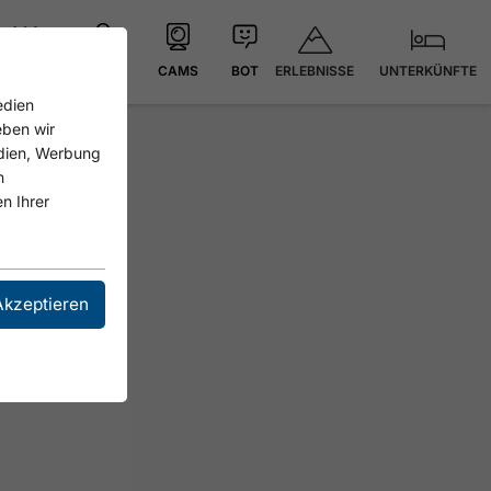
ERLEBNISSE
UNTERKÜNFTE
21.6 °C
KARTE
CAMS
BOT
edien
eben wir
edien, Werbung
n
n Ihrer
Akzeptieren