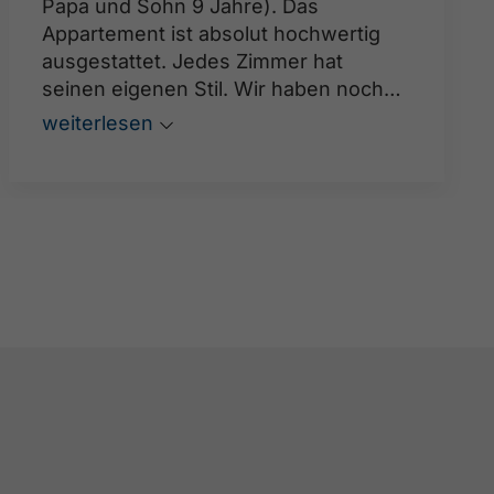
Papa und Sohn 9 Jahre). Das
Appartement ist absolut hochwertig
ausgestattet. Jedes Zimmer hat
seinen eigenen Stil. Wir haben noch
nichts gemütlicheres bzw.
weiterlesen
vergleichbares finden können, es war
einfach schön hier.