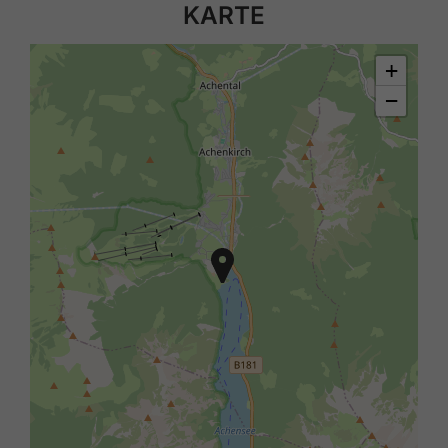
KARTE
+
−