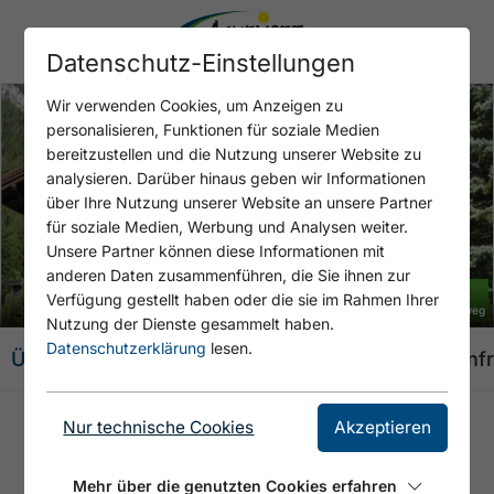
Datenschutz-Einstellungen
Wir verwenden Cookies, um Anzeigen zu
personalisieren, Funktionen für soziale Medien
bereitzustellen und die Nutzung unserer Website zu
analysieren. Darüber hinaus geben wir Informationen
über Ihre Nutzung unserer Website an unsere Partner
Open Haus am Sonnweg - Sommer
für soziale Medien, Werbung und Analysen weiter.
Unsere Partner können diese Informationen mit
anderen Daten zusammenführen, die Sie ihnen zur
+ 1 BILD
Verfügung gestellt haben oder die sie im Rahmen Ihrer
© Haus am Sonnweg
Nutzung der Dienste gesammelt haben.
Datenschutzerklärung
lesen.
Übersicht
Angebote
Ausstattung
Karte
Anf
Nur technische Cookies
Akzeptieren
HAUS AM SONNWEG
Mehr über die genutzten Cookies erfahren