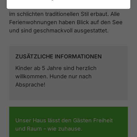
Das wunderschöne, ruhig gelegene Haus ist
im schlichten traditionellen Stil erbaut. Alle
Ferienwohnungen haben Blick auf den See
und sind geschmackvoll ausgestattet.
ZUSÄTZLICHE INFORMATIONEN
Kinder ab 5 Jahre sind herzlich
willkommen. Hunde nur nach
Absprache!
Unser Haus lässt den Gästen Freiheit
und Raum - wie zuhause.