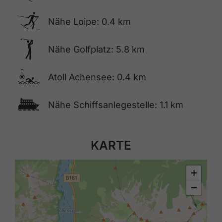
🅇
Nähe Loipe: 0.4 km
🅢
Nähe Golfplatz: 5.8 km
🍳
Atoll Achensee: 0.4 km
🕑
Nähe Schiffsanlegestelle: 1.1 km
KARTE
+
−