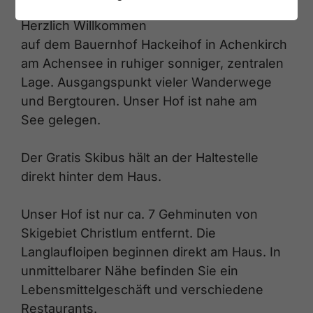
Herzlich Willkommen
auf dem Bauernhof Hackeihof in Achenkirch
am Achensee in ruhiger sonniger, zentralen
Lage. Ausgangspunkt vieler Wanderwege
und Bergtouren. Unser Hof ist nahe am
See gelegen.
Der Gratis Skibus hält an der Haltestelle
direkt hinter dem Haus.
Unser Hof ist nur ca. 7 Gehminuten von
Skigebiet Christlum entfernt. Die
Langlaufloipen beginnen direkt am Haus. In
unmittelbarer Nähe befinden Sie ein
Lebensmittelgeschäft und verschiedene
Restaurants.