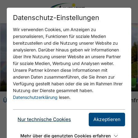
Datenschutz-Einstellungen
Wir verwenden Cookies, um Anzeigen zu
personalisieren, Funktionen für soziale Medien
bereitzustellen und die Nutzung unserer Website zu
analysieren. Darüber hinaus geben wir Informationen
über Ihre Nutzung unserer Website an unsere Partner
Open Hackeihof - Seekaralm
für soziale Medien, Werbung und Analysen weiter.
Unsere Partner können diese Informationen mit
anderen Daten zusammenführen, die Sie ihnen zur
+ 1 BILD
Verfügung gestellt haben oder die sie im Rahmen Ihrer
© Hackeihof
Nutzung der Dienste gesammelt haben.
Datenschutzerklärung
lesen.
Übersicht
Angebote
Ausstattung
Karte
Anf
Nur technische Cookies
Akzeptieren
HACKEIHOF
Mehr über die genutzten Cookies erfahren