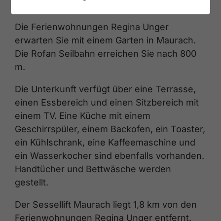
Die Ferienwohnungen Regina Unger
erwarten Sie mit einem Garten in Maurach.
Die Rofan Seilbahn erreichen Sie nach 800
m.
Die Unterkunft verfügt über eine Terrasse,
einen Essbereich und einen Sitzbereich mit
einem TV. Eine Küche mit einem
Geschirrspüler, einem Backofen, ein Toaster,
ein Kühlschrank, eine Kaffeemaschine und
ein Wasserkocher sind ebenfalls vorhanden.
Handtücher und Bettwäsche werden
gestellt.
Der Sessellift Maurach liegt 1,8 km von den
Ferienwohnungen Regina Unger entfernt.