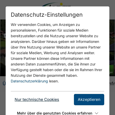
Datenschutz-Einstellungen
Wir verwenden Cookies, um Anzeigen zu
personalisieren, Funktionen für soziale Medien
bereitzustellen und die Nutzung unserer Website zu
analysieren. Darüber hinaus geben wir Informationen
über Ihre Nutzung unserer Website an unsere Partner
Open Ferienwohnungen Regina Unger - Sommer
für soziale Medien, Werbung und Analysen weiter.
Unsere Partner können diese Informationen mit
anderen Daten zusammenführen, die Sie ihnen zur
+ 1 BILD
Verfügung gestellt haben oder die sie im Rahmen Ihrer
© Ferienwohnungen Regina Unger
Nutzung der Dienste gesammelt haben.
Datenschutzerklärung
lesen.
Übersicht
Angebote
Ausstattung
Karte
Anf
Nur technische Cookies
Akzeptieren
FERIENWOHNUNGEN REGINA
UNGER
Mehr über die genutzten Cookies erfahren