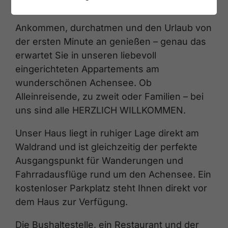
Ankommen, durchatmen und den Urlaub von
der ersten Minute an genießen – genau das
erwartet Sie in unseren liebevoll
eingerichteten Appartements am
wunderschönen Achensee. Ob
Alleinreisende, zu zweit oder Familien – bei
uns sind alle HERZLICH WILLKOMMEN.
Unser Haus liegt in ruhiger Lage direkt am
Waldrand und ist gleichzeitig der perfekte
Ausgangspunkt für Wanderungen und
Fahrradausflüge rund um den Achensee. Ein
kostenloser Parkplatz steht Ihnen direkt vor
dem Haus zur Verfügung.
Die Bushaltestelle, ein Restaurant und der