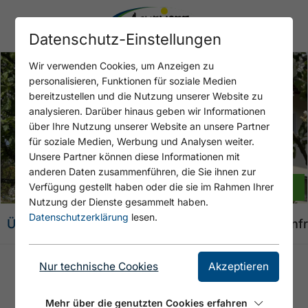
Datenschutz-Einstellungen
Wir verwenden Cookies, um Anzeigen zu
personalisieren, Funktionen für soziale Medien
bereitzustellen und die Nutzung unserer Website zu
analysieren. Darüber hinaus geben wir Informationen
über Ihre Nutzung unserer Website an unsere Partner
Open Bild 1
für soziale Medien, Werbung und Analysen weiter.
Unsere Partner können diese Informationen mit
anderen Daten zusammenführen, die Sie ihnen zur
+ 2 BILDER
Verfügung gestellt haben oder die sie im Rahmen Ihrer
Nutzung der Dienste gesammelt haben.
Datenschutzerklärung
lesen.
Übersicht
Angebote
Ausstattung
Karte
Anf
Nur technische Cookies
Akzeptieren
APPARTEMENTS
GLÜCKSEELIG AM ACHENSEE
Mehr über die genutzten Cookies erfahren