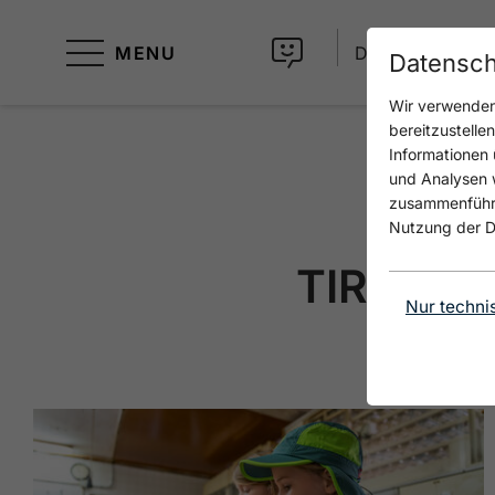
MENU
DE
Datensch
Wir verwenden 
bereitzustelle
Informationen 
und Analysen w
zusammenführen
Nutzung der D
TIROLS 
Nur techni