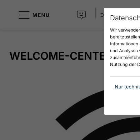
MENU
DE
Datensch
Wir verwenden 
bereitzustelle
Informationen 
und Analysen w
WELCOME-CENTER ACH
zusammenführen
Nutzung der D
Nur techni