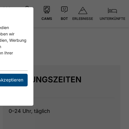
ERLEBNISSE
UNTERKÜNFTE
21.8 °C
KARTE
CAMS
BOT
edien
eben wir
edien, Werbung
n
n Ihrer
ÖFFNUNGSZEITEN
Akzeptieren
0–24 Uhr, täglich