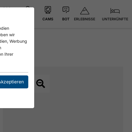
ERLEBNISSE
UNTERKÜNFTE
21.4 °C
KARTE
CAMS
BOT
edien
eben wir
edien, Werbung
n
n Ihrer
Akzeptieren