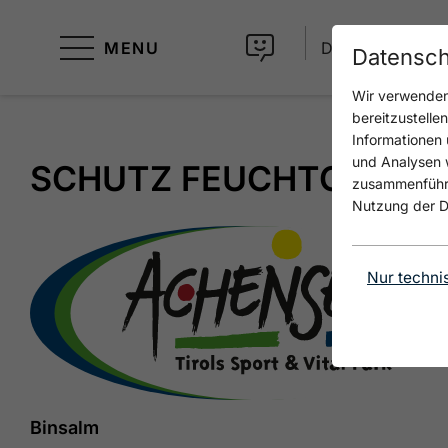
MENU
DE
Datensch
Wir verwenden 
bereitzustelle
Informationen 
und Analysen w
SCHUTZ FEUCHTGEBIET
zusammenführen
Nutzung der D
Nur techni
Binsalm