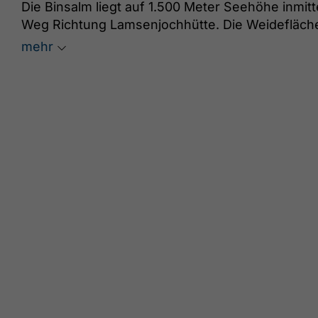
Die Binsalm liegt auf 1.500 Meter Seehöhe inmi
Weg Richtung Lamsenjochhütte. Die Weidefläch
bieten floristisch einige Besonderheiten im Kar
mehr
Zweiblatt können direkt am Wegesrand bestaunt 
denn die Ringdrossel und die Wacholderdrosse