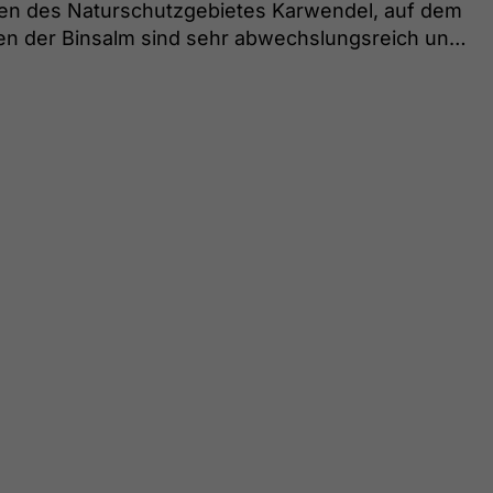
tten des Naturschutzgebietes Karwendel, auf dem
en der Binsalm sind sehr abwechslungsreich und
wendel. Die Türkenbundlilie und das Große
werden. Auch ein Blick nach oben lohnt sich,
l können manchmal sehr gut beobachtet werden.