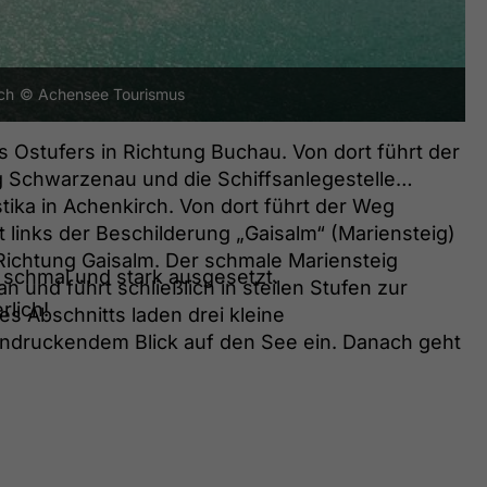
ch
© Achensee Tourismus
 Ostufers in Richtung Buchau. Von dort führt der
Schwarzenau und die Schiffsanlegestelle
tika in Achenkirch. Von dort führt der Weg
 links der Beschilderung „Gaisalm“ (Mariensteig)
Richtung Gaisalm. Der schmale Mariensteig
r schmal und stark ausgesetzt.
an und führt schließlich in steilen Stufen zur
rlich!
es Abschnitts laden drei kleine
indruckendem Blick auf den See ein. Danach geht
sau. Entlang der Seepromenade führt der Weg am
 und weiter Richtung Maurach zurück zum Atoll