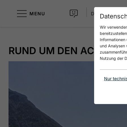
MENU
DE
Datensch
Wir verwenden 
bereitzustelle
Informationen 
und Analysen w
RUND UM DEN ACHENSE
zusammenführen
Nutzung der D
Nur techni