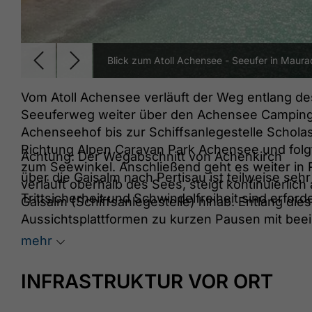
Blick zum Atoll Achensee - Seeufer in Maura
Vom Atoll Achensee verläuft der Weg entlang des
Seeuferweg weiter über den Achensee Camping 
Achenseehof bis zur Schiffsanlegestelle Scholas
Richtung Alpen Caravan Park Achensee und folgt
Achtung: Der Wegabschnitt von Achenkirch
zum Seewinkel. Anschließend geht es weiter in 
über die Gaisalm nach Pertisau ist teilweise seh
verläuft oberhalb des Sees, steigt kontinuierlich 
Trittsicherheit und Schwindelfreiheit sind erforde
Gaisalm (Schiffsanlegestelle) hinab. Entlang dies
Aussichtsplattformen zu kurzen Pausen mit bee
es auf schmalen Felssteigen weiter nach Perti
mehr
Seehotel St. Hubertus vorbei bis nach Seespitz
Achensee.
INFRASTRUKTUR VOR ORT