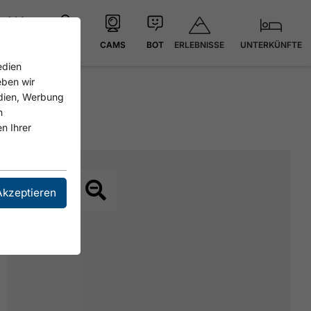
ERLEBNISSE
UNTERKÜNFTE
21.4 °C
KARTE
CAMS
BOT
edien
eben wir
edien, Werbung
n
n Ihrer
Akzeptieren