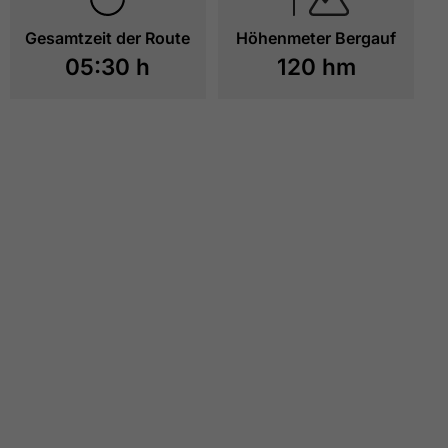
Gesamtzeit der Route
Höhenmeter Bergauf
05:30 h
120 hm
Achenseehof Areal - gegenüber dem Abenteuerpar