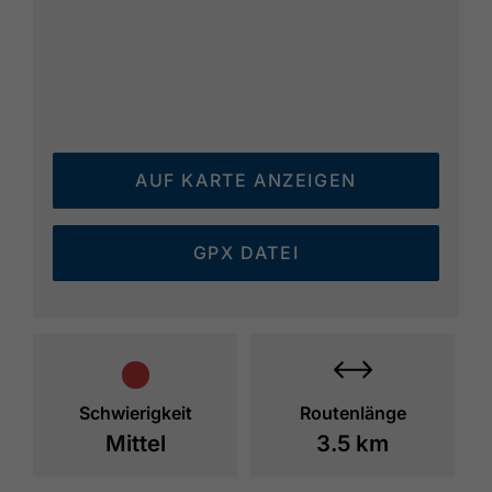
Ortschaft bei der Straßenbrücke liegt.
Rückfahrt mit dem Bus zum Parkplatz der
Rofan Seilbahn.
AUF KARTE ANZEIGEN
GPX DATEI
Schwierigkeit
Routenlänge
Mittel
3.5 km