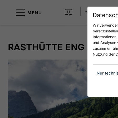
MENU
DE
Datensch
Wir verwenden 
bereitzustelle
Informationen 
und Analysen w
RASTHÜTTE ENG ALM
zusammenführen
Nutzung der D
Nur techni