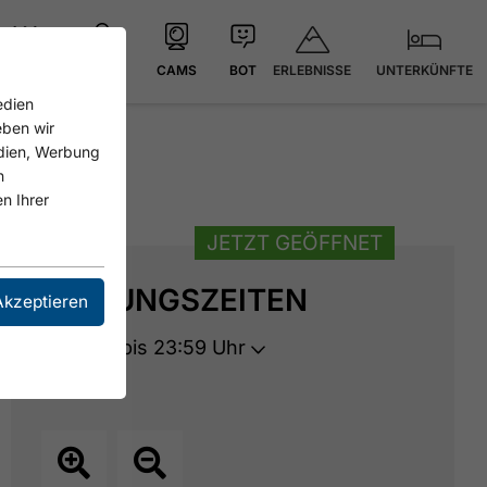
ERLEBNISSE
UNTERKÜNFTE
21.6 °C
KARTE
CAMS
BOT
edien
eben wir
edien, Werbung
n
n Ihrer
JETZT GEÖFFNET
ÖFFNUNGSZEITEN
Akzeptieren
Geöffnet bis 23:59 Uhr