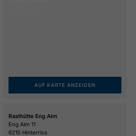
Rasthütte Eng Alm im Frühling
© die Naturfotografe
AUF KARTE ANZEIGEN
Rasthütte Eng Alm
Eng Alm 11
6215 Hinterriss