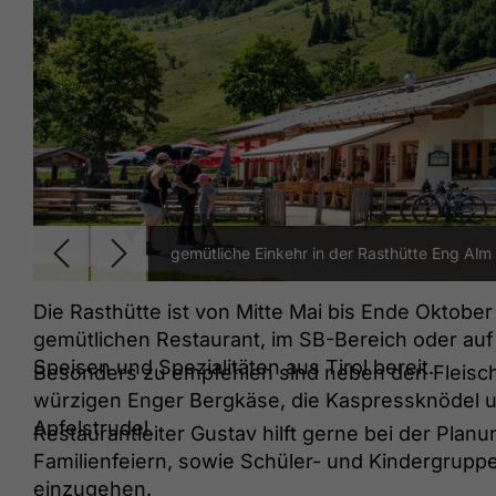
gemütliche Einkehr in der Rasthütte Eng Alm
Die Rasthütte ist von Mitte Mai bis Ende Oktober
gemütlichen Restaurant, im SB-Bereich oder au
Speisen und Spezialitäten aus Tirol bereit.
Besonders zu empfehlen sind neben den Fleisch
würzigen Enger Bergkäse, die Kaspressknödel 
Apfelstrudel.
Restaurantleiter Gustav hilft gerne bei der Pla
Familienfeiern, sowie Schüler- und Kindergrupp
einzugehen.