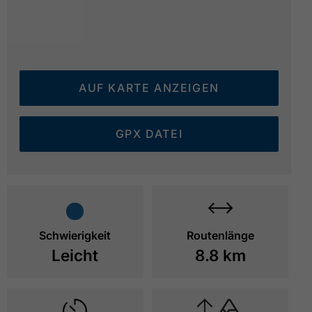
AUF KARTE ANZEIGEN
GPX DATEI
Blick St. Notburgakirche und Eben am Achensee
© 
Schwierigkeit
Routenlänge
Leicht
8.8 km