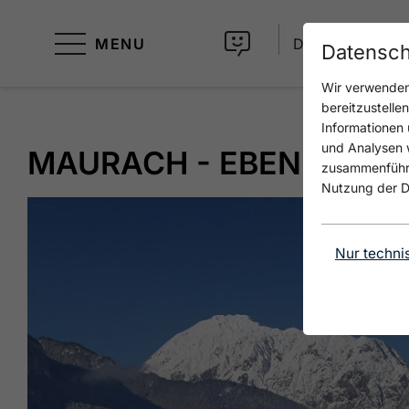
MENU
DE
Datensch
Wir verwenden 
bereitzustelle
Informationen 
und Analysen w
MAURACH - EBEN - WIE
zusammenführen
Nutzung der D
Nur techni