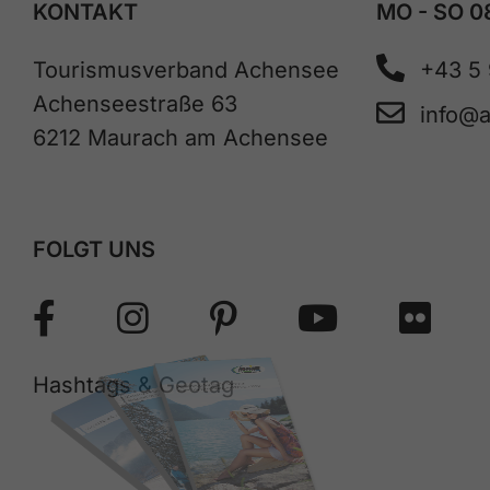
KONTAKT
MO - SO 0
Tourismusverband Achensee
+43 5
Achenseestraße 63
info@
6212 Maurach am Achensee
FOLGT UNS
Hashtags & Geotag