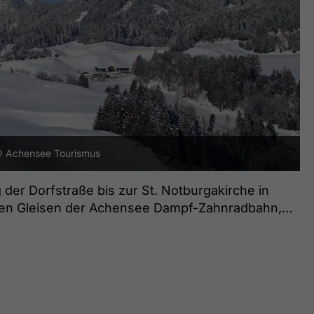
 Achensee Tourismus
er Dorfstraße bis zur St. Notburgakirche in
 den Gleisen der Achensee Dampf-Zahnradbahn,
hen venezia“) hinunter Richtung Inntal, bis man
in Wiesing erreicht. Der Rückweg erfolgt über
he Bushaltestelle Wiesing Abzw Standlegg).