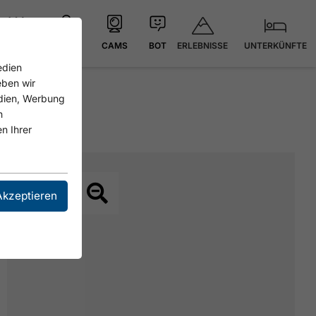
ERLEBNISSE
UNTERKÜNFTE
21.4 °C
KARTE
CAMS
BOT
edien
eben wir
edien, Werbung
n
n Ihrer
Akzeptieren