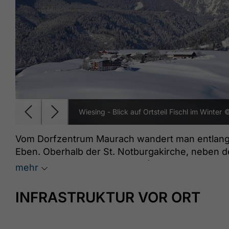
Wiesing - Blick auf Ortsteil Fischl im Winter
©
Vom Dorfzentrum Maurach wandert man entlang d
Eben. Oberhalb der St. Notburgakirche, neben
führt ein breiter Schotterweg (Fernradweg „münc
mehr
das Haus mit der Nummer 227 im Ortsteil Erlach 
den gleichen Weg oder mit dem Regionsbus (sie
INFRASTRUKTUR VOR ORT