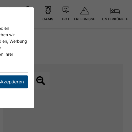
ERLEBNISSE
UNTERKÜNFTE
21.4 °C
KARTE
CAMS
BOT
edien
eben wir
edien, Werbung
n
n Ihrer
Akzeptieren