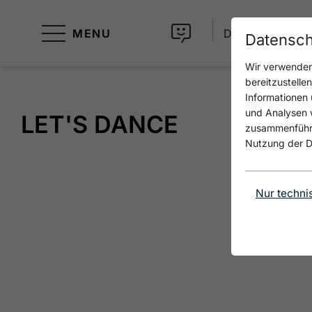
MENU
DE
Datensch
Wir verwenden 
bereitzustelle
Informationen 
und Analysen w
LET'S DANCE
zusammenführen
Nutzung der D
Nur techni