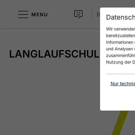
MENU
DE
Datensch
Wir verwenden 
bereitzustelle
Informationen 
und Analysen w
LANGLAUFSCHULE ACHE
zusammenführen
Nutzung der D
Nur techni