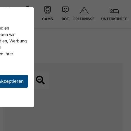
ERLEBNISSE
UNTERKÜNFTE
21.8 °C
KARTE
CAMS
BOT
edien
eben wir
edien, Werbung
n
n Ihrer
Akzeptieren