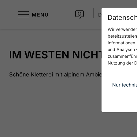
MENU
DE
Datensch
Wir verwenden 
bereitzustelle
Informationen 
und Analysen w
IM WESTEN NICHTS NE
zusammenführen
Nutzung der D
Schöne Kletterei mit alpinem Ambiente.
Nur techni