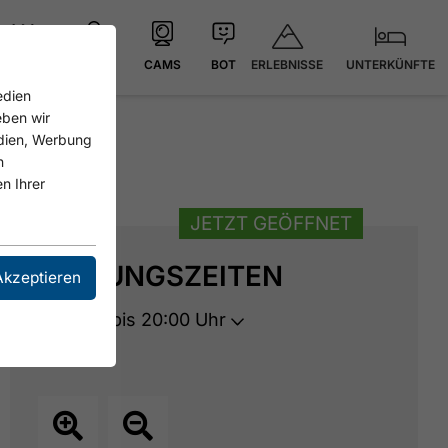
ERLEBNISSE
UNTERKÜNFTE
21.4 °C
KARTE
CAMS
BOT
edien
eben wir
edien, Werbung
n
n Ihrer
JETZT GEÖFFNET
ÖFFNUNGSZEITEN
Akzeptieren
Geöffnet bis 20:00 Uhr