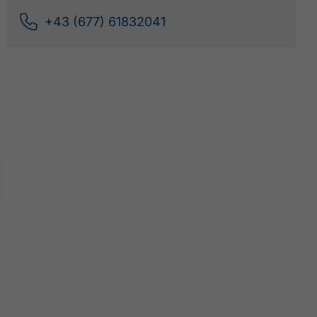
+43 (677) 61832041
GRAMAI ALM -
LAMSENJOCH -
HAHNKAMPL - GRAMAI
ALM
ZUR RESSOURCE