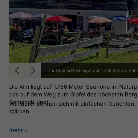
Der Gramai Hochleger auf 1.756 Metern Höhe
Die Alm liegt auf 1.756 Meter Seehöhe im Naturpa
das auf dem Weg zum Gipfel des höchsten Ber
Sonnjoch, liegt.
Wanderer können sich mit einfachen Gerichten,
stärken.
mehr