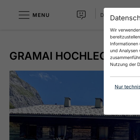
MENU
DE
Datensch
Wir verwenden 
bereitzustelle
Informationen 
und Analysen w
GRAMAI HOCHLEGER
zusammenführen
Nutzung der D
Nur techni