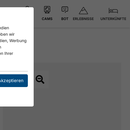
ERLEBNISSE
UNTERKÜNFTE
KARTE
CAMS
BOT
edien
eben wir
edien, Werbung
n
n Ihrer
Akzeptieren