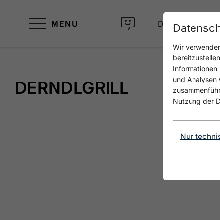
MENU
DE
Datensch
Wir verwenden 
bereitzustelle
Informationen 
und Analysen w
DERNDLGRILL
zusammenführen
Nutzung der D
Nur techni