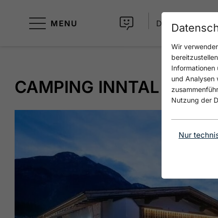
MENU
DE
Datensch
Wir verwenden 
bereitzustelle
Informationen 
und Analysen w
CAMPING INNTAL
zusammenführen
Nutzung der D
Nur techni