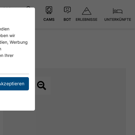
ERLEBNISSE
UNTERKÜNFTE
21.4 °C
KARTE
CAMS
BOT
edien
eben wir
edien, Werbung
n
n Ihrer
Akzeptieren