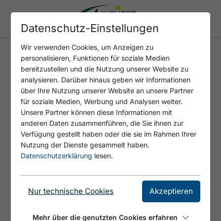
Datenschutz-Einstellungen
Wir verwenden Cookies, um Anzeigen zu
personalisieren, Funktionen für soziale Medien
ACHENSEE GUIDE - MICHAEL
bereitzustellen und die Nutzung unserer Website zu
SCHUH
analysieren. Darüber hinaus geben wir Informationen
über Ihre Nutzung unserer Website an unsere Partner
für soziale Medien, Werbung und Analysen weiter.
Unsere Partner können diese Informationen mit
anderen Daten zusammenführen, die Sie ihnen zur
Verfügung gestellt haben oder die sie im Rahmen Ihrer
© Michael Schuh - firngrat.com
Nutzung der Dienste gesammelt haben.
Datenschutzerklärung
lesen.
Staatlich geprüfter, erfahrener und
ortskundiger Berg- und Skiführer zeigt
Nur technische Cookies
Akzeptieren
Gästen SICHER die Schönheiten der
mehr
Landschaft rund um den Achensee.
Mehr über die genutzten Cookies erfahren