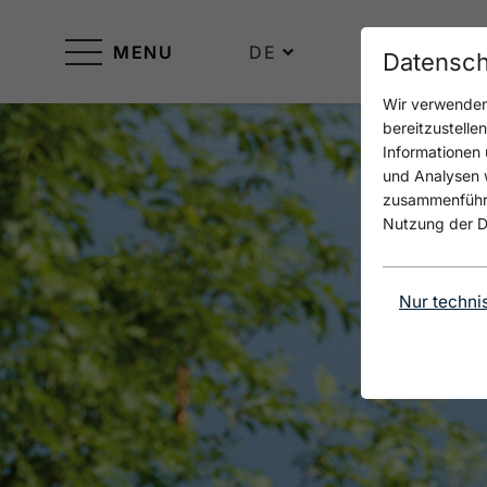
MENU
DE
Datensch
Wir verwenden 
bereitzustelle
Informationen 
und Analysen w
zusammenführen
Nutzung der D
Nur techni