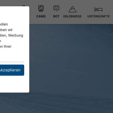
ERLEBNISSE
UNTERKÜNFTE
KARTE
CAMS
BOT
edien
eben wir
edien, Werbung
n
n Ihrer
Akzeptieren