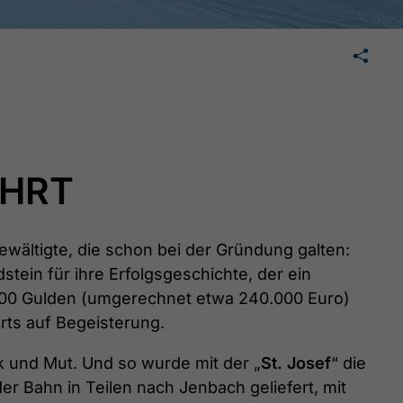
🛄
teilen
teilen
mail
AHRT
ewältigte, die schon bei der Gründung galten:
stein für ihre Erfolgsgeschichte, der ein
23.500 Gulden (umgerechnet etwa 240.000 Euro)
orts auf Begeisterung.
k und Mut. Und so wurde mit der „
St. Josef
“ die
r Bahn in Teilen nach Jenbach geliefert, mit