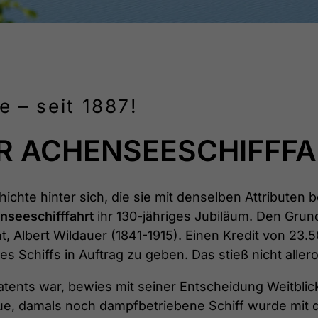
 – seit 1887!
ER ACHENSEESCHIFFF
chte hinter sich, die sie mit denselben Attributen b
nseeschifffahrt
ihr 130-jähriges Jubiläum. Den Grund
echt, Albert Wildauer (1841-1915). Einen Kredit von 
s Schiffs in Auftrag zu geben. Das stieß nicht aller
tents war, bewies mit seiner Entscheidung Weitblic
e, damals noch dampfbetriebene Schiff wurde mit de