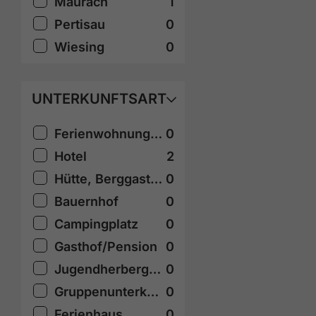
Maurach
1
Pertisau
0
Wiesing
0
UNTERKUNFTSART
Ferienwohnung/Appartement
0
Hotel
2
Hütte, Berggasthof
0
Bauernhof
0
Campingplatz
0
Gasthof/Pension
0
Jugendherberge, Selbstversorgerhaus
0
Gruppenunterkunft
0
Ferienhaus
0