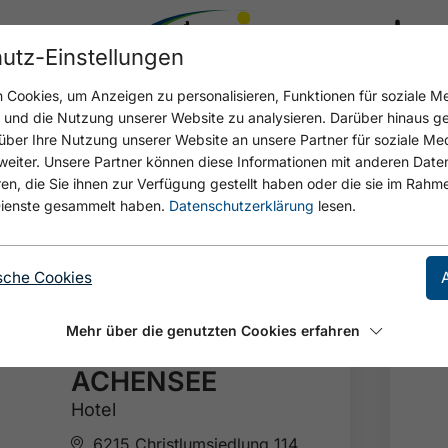
utz-Einstellungen
17.4 °C
Cookies, um Anzeigen zu personalisieren, Funktionen für soziale M
n und die Nutzung unserer Website zu analysieren. Darüber hinaus g
über Ihre Nutzung unserer Website an unsere Partner für soziale M
eiter. Unsere Partner können diese Informationen mit anderen Date
KINDERHOTELS EUROP
, die Sie ihnen zur Verfügung gestellt haben oder die sie im Rahme
ienste gesammelt haben.
Datenschutzerklärung
lesen.
sche Cookies
🞙
🞙
🞙
🞙
FAMILIENPARADIES
Mehr über die genutzten Cookies erfahren
SPORTHOTEL
ACHENSEE
Hotel
6215 Christlumsiedlung 114