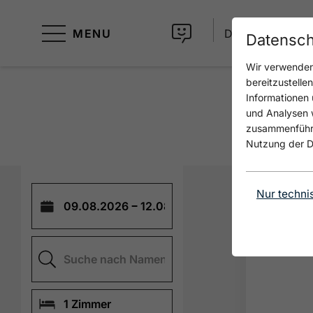
MENU
DE
Datensch
Wir verwenden 
bereitzustelle
Informationen 
und Analysen w
zusammenführen
Nutzung der D
Search Dates
Nur techni
Search Dates
Search