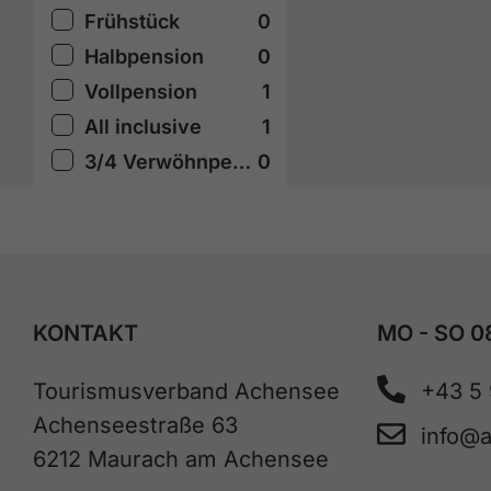
Frühstück
0
Halbpension
0
Vollpension
1
All inclusive
1
3/4 Verwöhnpension
0
KONTAKT
MO - SO 0
Tourismusverband Achensee
+43 5
Achenseestraße 63
info@
6212 Maurach am Achensee