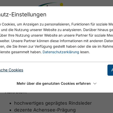
utz-Einstellungen
Cookies, um Anzeigen zu personalisieren, Funktionen für soziale M
n und die Nutzung unserer Website zu analysieren. Darüber hinaus g
über Ihre Nutzung unserer Website an unsere Partner für soziale M
eiter. Unsere Partner können diese Informationen mit anderen Date
Schwarzer Leder-Org
, die Sie ihnen zur Verfügung gestellt haben oder die sie im Rahme
ienste gesammelt haben.
Datenschutzerklärung
lesen.
Mit dem Leder-Organizer im Achensee-Design bringt
durch den Arbeitsalltag.
sche Cookies
Die Mappe ist hochwertig, aus Leder verarbeitet.
Mehr über die genutzten Cookies erfahren
sowie für Visitenkarten. Die weiche Haptik und edl
Auftreten.
hochwertiges geprägtes Rindsleder
dezente Achensee-Prägung