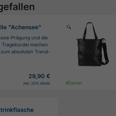
gefallen
🗵
lle "Achensee"
ensee-Prägung und die
e Tragekordel machen
e zum absoluten Trend-
29,90 €
#Damen
inkl. 20% MwSt
trinkflasche