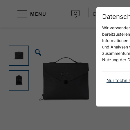
MENU
DE
Datensch
Wir verwenden 
bereitzustelle
Informationen 
und Analysen w
🗵
🗵
🗵
🗵
zusammenführen
Nutzung der D
Nur techni