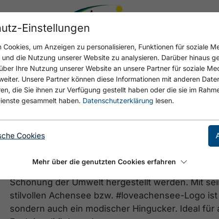
utz-Einstellungen
Cookies, um Anzeigen zu personalisieren, Funktionen für soziale M
n und die Nutzung unserer Website zu analysieren. Darüber hinaus g
über Ihre Nutzung unserer Website an unsere Partner für soziale M
eiter. Unsere Partner können diese Informationen mit anderen Date
Mini-Regenschirm A
, die Sie ihnen zur Verfügung gestellt haben oder die sie im Rahme
ienste gesammelt haben.
Datenschutzerklärung
lesen.
Der Mini-Regenschirm Achensee ist der perfekte B
Gestell und einem Durchmesser von 98cm bietet 
sche Cookies
Windproof-System sorgt für maximale Flexibilität 
Dank des Sicherheitsschiebers lässt sich der Sch
Mehr über die genutzten Cookies erfahren
wird klimaneutral produziert, wobei die Material
Schonung der Umwelt hergestellt werden. Mit s
stilvollen Achensee bzw. #loveachensee-Logo ist 
sondern auch ein modischer Hingucker. Ideal für a