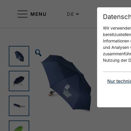
MENU
DE
Datensch
Wir verwenden 
bereitzustelle
Informationen 
und Analysen w
🗵
🗵
🗵
🗵
🗵
🗵
🗵
🗵
🗵
🗵
zusammenführen
Nutzung der D
Nur techni