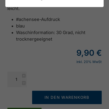
Das dünne Funktionsstirnband ist angenehm
leicht.
#achensee-Aufdruck
blau
Waschinformation: 30 Grad, nicht
trocknergeeignet
9,90 €
inkl. 20% MwSt