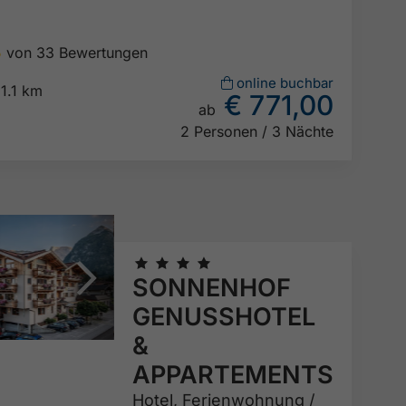
5
von 33 Bewertungen

online buchbar
1.1 km
€ 771,00
ab

2 Personen / 3 Nächte
🞙
🞙
🞙
🞙
SONNENHOF
GENUSSHOTEL
&
APPARTEMENTS
Hotel,
Ferienwohnung /