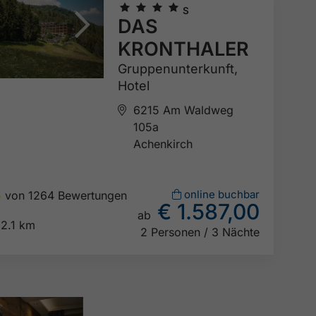
🞙
🞙
🞙
🞙
S
DAS
KRONTHALER
Gruppenunterkunft,
Hotel
6215 Am Waldweg
105a
Achenkirch
online buchbar
5
von 1264 Bewertungen
€ 1.587,00

ab
2.1 km
2 Personen / 3 Nächte