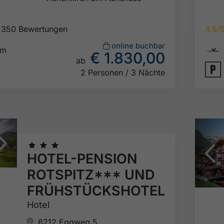
350 Bewertungen
4.5/

online buchbar
km
€ 1.830,00
ab

2 Personen / 3 Nächte
🞙
🞙
🞙
HOTEL-PENSION
ROTSPITZ*** UND
FRÜHSTÜCKSHOTEL
Hotel
6212 Eggweg 5