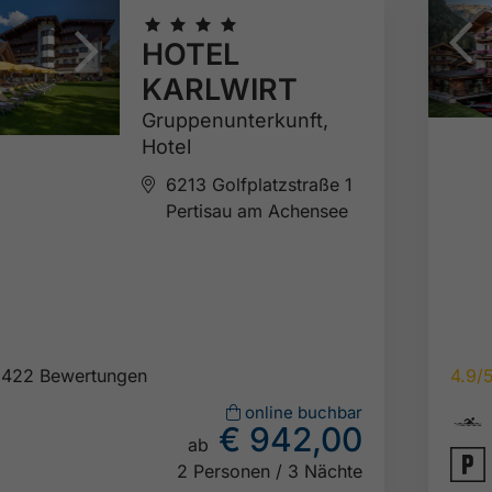
🞙
🞙
🞙
🞙
HOTEL
KARLWIRT
Gruppenunterkunft,
Hotel
6213 Golfplatzstraße 1
Pertisau am Achensee
422 Bewertungen
4.9/

online buchbar
€ 942,00
ab

2 Personen / 3 Nächte