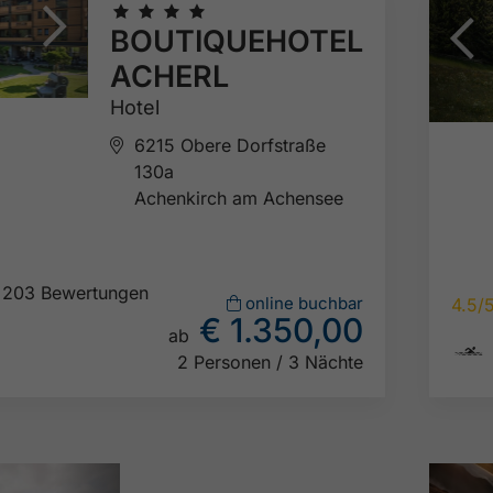
🞙
🞙
🞙
🞙
BOUTIQUEHOTEL
ACHERL
Hotel
6215 Obere Dorfstraße
130a
Achenkirch am Achensee
203 Bewertungen
online buchbar
4.5/
€ 1.350,00
ab

2 Personen / 3 Nächte