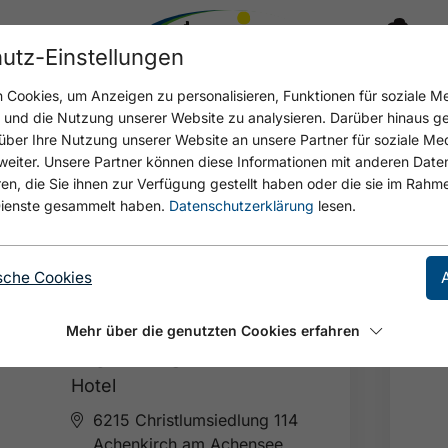
utz-Einstellungen
17.9 °C
Cookies, um Anzeigen zu personalisieren, Funktionen für soziale M
n und die Nutzung unserer Website zu analysieren. Darüber hinaus g
über Ihre Nutzung unserer Website an unsere Partner für soziale M
eiter. Unsere Partner können diese Informationen mit anderen Date
GEBNISSE
Karte anzeigen
, die Sie ihnen zur Verfügung gestellt haben oder die sie im Rahme
ienste gesammelt haben.
Datenschutzerklärung
lesen.
🞙
🞙
🞙
🞙
sche Cookies
FAMILIENPARADIES
SPORTHOTEL
Mehr über die genutzten Cookies erfahren
ACHENSEE
Hotel
6215 Christlumsiedlung 114
Achenkirch am Achensee