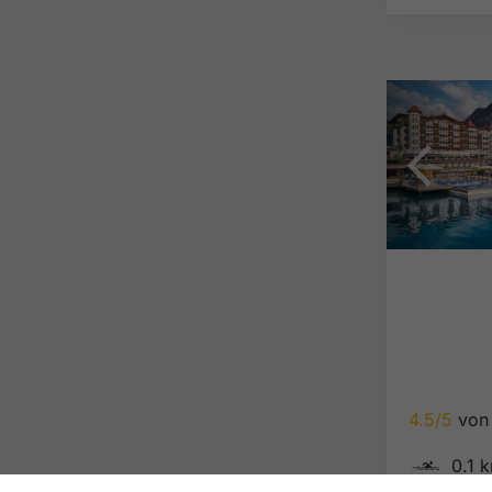
4.5/5
von 
🅐
0.1 