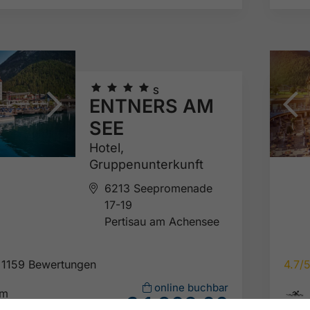
🞙
🞙
🞙
🞙
S
ENTNERS AM
SEE
Hotel,
Gruppenunterkunft
6213 Seepromenade
17-19
Pertisau am Achensee
1159 Bewertungen
4.7/

online buchbar
km
€ 1.908,00
ab