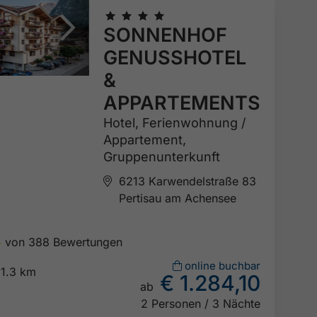
🞙
🞙
🞙
🞙
SONNENHOF
GENUSSHOTEL
&
APPARTEMENTS
Hotel,
Ferienwohnung /
Appartement,
Gruppenunterkunft
6213 Karwendelstraße 83
Pertisau am Achensee
5
von 388 Bewertungen

online buchbar
1.3 km
€ 1.284,10
ab

2 Personen / 3 Nächte