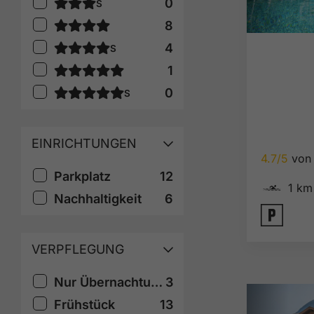
0
S
8
4
S
1
0
S
EINRICHTUNGEN
4.7/5
von 
Parkplatz
12
🅐
1 km
Nachhaltigkeit
6
🐈
VERPFLEGUNG
Nur Übernachtung
3
Frühstück
13