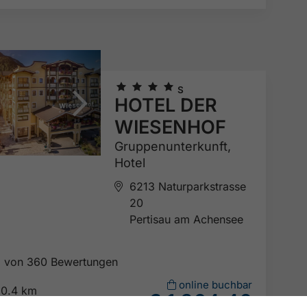
🞙
🞙
🞙
🞙
S
HOTEL DER
WIESENHOF
Gruppenunterkunft,
Hotel
6213 Naturparkstrasse
20
Pertisau am Achensee
5
von 360 Bewertungen

online buchbar
0.4 km
€ 1.364,40
ab