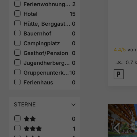
Ferienwohnung/Appartement
2
Hotel
15
Hütte, Berggasthof
0
Bauernhof
0
Campingplatz
0
4.4/5
von 
Gasthof/Pension
0
🅐
0.7 
Jugendherberge, Selbstversorgerhaus
0
🐈
Gruppenunterkunft
10
Ferienhaus
0
STERNE
0
1