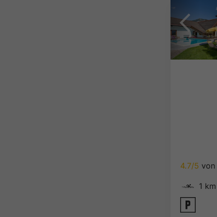
4.7/5
von 
🅐
1 km
🐈