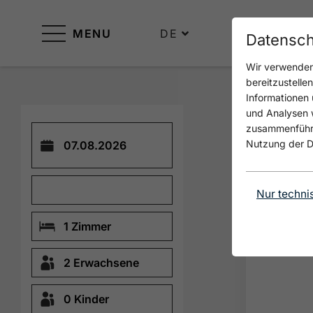
MENU
DE
Datensch
Wir verwenden 
bereitzustelle
Informationen 
und Analysen w
16
SUCHER
zusammenführen
Nutzung der D
Nur techni