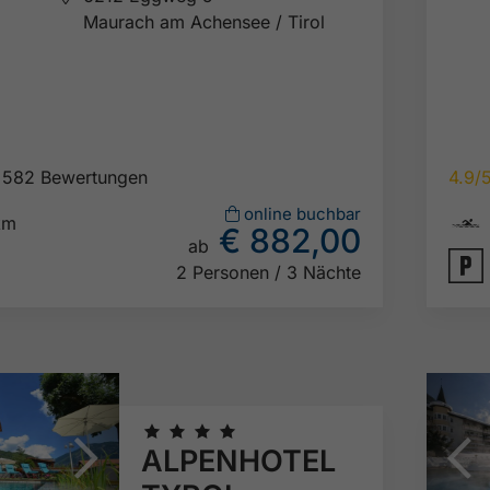
Maurach am Achensee / Tirol
582 Bewertungen
4.9/

online buchbar
km
€ 882,00
ab

2 Personen / 3 Nächte
🞙
🞙
🞙
🞙
ALPENHOTEL