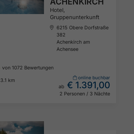
ACHENKIRCH
Hotel,
Gruppenunterkunft
6215 Obere Dorfstraße
382
Achenkirch am
Achensee
5
von 1072 Bewertungen

online buchbar
3.1 km
€ 1.391,00
ab

2 Personen / 3 Nächte