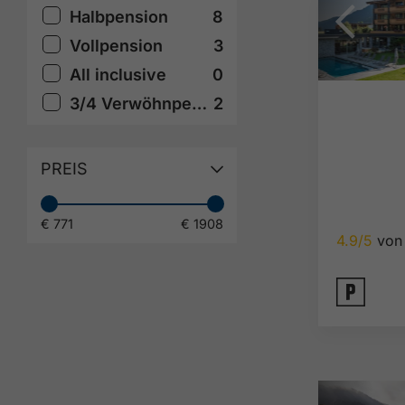
Halbpension
8
Vollpension
3
All inclusive
0
3/4 Verwöhnpension
2
PREIS
€ 771
€ 1908
4.9/5
von 
🐈