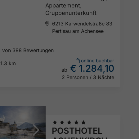
Appartement,
Gruppenunterkunft
6213 Karwendelstraße 83
Pertisau am Achensee
5
von 388 Bewertungen

online buchbar
1.3 km
€ 1.284,10
ab

2 Personen / 3 Nächte
🞙
🞙
🞙
🞙
🞙
POSTHOTEL