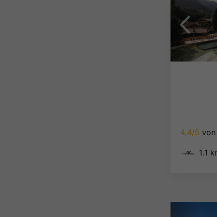
4.4/5
von 
🅐
1.1 