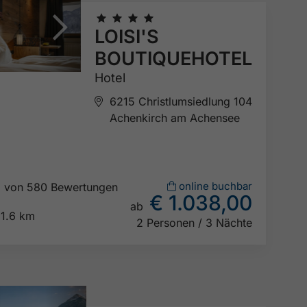
🞙
🞙
🞙
🞙
LOISI'S
BOUTIQUEHOTEL
Hotel
6215 Christlumsiedlung 104
Achenkirch am Achensee
online buchbar
5
von 580 Bewertungen
€ 1.038,00

ab
1.6 km
2 Personen / 3 Nächte