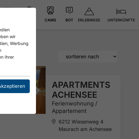
ERLEBNISSE
UNTERKÜNFTE
21.3 °C
KARTE
CAMS
BOT
edien
eben wir
edien, Werbung
n
n Ihrer
APARTMENTS
Akzeptieren
ACHENSEE
Ferienwohnung /
Appartement
6212 Wiesenweg 4
Maurach am Achensee