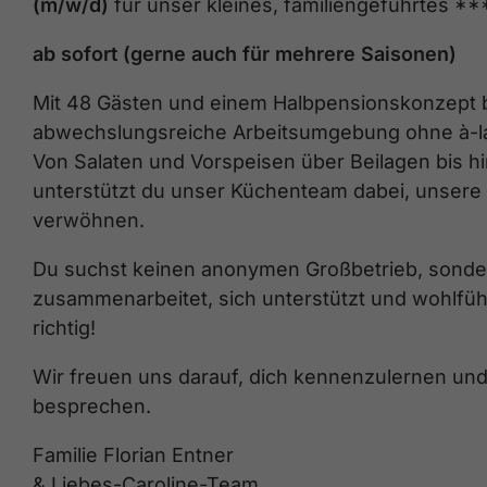
(m/w/d)
für unser kleines, familiengeführtes *
ab sofort (gerne auch für mehrere Saisonen)
Mit 48 Gästen und einem Halbpensionskonzept bi
abwechslungsreiche Arbeitsumgebung ohne à-la
Von Salaten und Vorspeisen über Beilagen bis h
unterstützt du unser Küchenteam dabei, unsere G
verwöhnen.
Du suchst keinen anonymen Großbetrieb, sonder
zusammenarbeitet, sich unterstützt und wohlfüh
richtig!
Wir freuen uns darauf, dich kennenzulernen und d
besprechen.
Familie Florian Entner
& Liebes-Caroline-Team