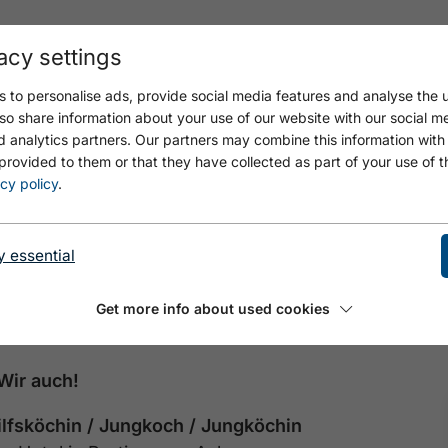
acy settings
PLOYERS
YOUR BENEFITS
EXPERIENCES
 to personalise ads, provide social media features and analyse the u
so share information about your use of our website with our social m
d analytics partners. Our partners may combine this information with
provided to them or that they have collected as part of your use of t
ch / Hilfsköchin / Jun
cy policy
.
y essential
Get more info about used cookies
Wir auch!
Hilfsköchin / Jungkoch / Jungköchin