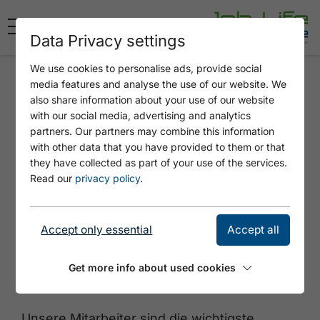
Data Privacy settings
We use cookies to personalise ads, provide social
media features and analyse the use of our website. We
Achentalerhof
also share information about your use of our website
with our social media, advertising and analytics
partners. Our partners may combine this information
Unser 4-Sterne-Hotel bietet Ihnen ein
with other data that you have provided to them or that
gepflegtes Ambiente in entspannter
they have collected as part of your use of the services.
Atmosphäre auf der Sonnenseite des Tales,
Read our
privacy policy
.
direkt am Naturpark Karwendel.
In der dritten Generation
führt Familie
Accept only essential
Accept all
Waldhart bereits den 1971 entstandenen
Betrieb. Seither setzt man im Achentalerhof
Get more info about used cookies
auf
Kontinuität
und
Nachhaltigkeit
.
Unsere Mitarbeiter sind die wichtigste