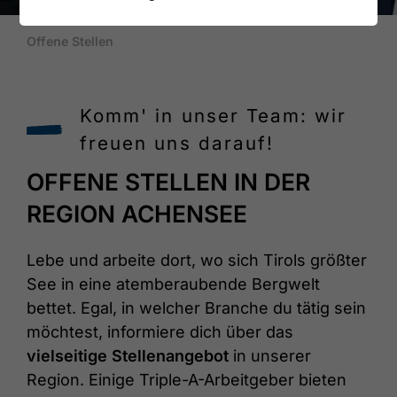
Offene Stellen
Komm' in unser Team: wir
freuen uns darauf!
OFFENE STELLEN IN DER
REGION ACHENSEE
Lebe und arbeite dort, wo sich Tirols größter
See in eine atemberaubende Bergwelt
bettet. Egal, in welcher Branche du tätig sein
möchtest, informiere dich über das
vielseitige Stellenangebot
in unserer
Region. Einige Triple-A-Arbeitgeber bieten