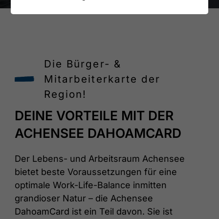
Die Bürger- &
Mitarbeiterkarte der
Region!
DEINE VORTEILE MIT DER
ACHENSEE DAHOAMCARD
Der Lebens- und Arbeitsraum Achensee
bietet beste Voraussetzungen für eine
optimale Work-Life-Balance inmitten
grandioser Natur – die Achensee
DahoamCard ist ein Teil davon. Sie ist