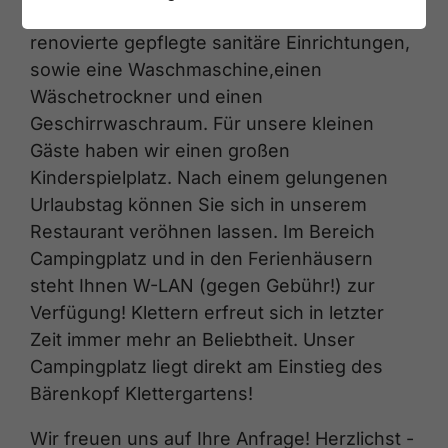
Kabelfernsehanschluß. Wir bieten Ihnen neu
renovierte gepflegte sanitäre Einrichtungen,
sowie eine Waschmaschine,einen
Wäschetrockner und einen
Geschirrwaschraum. Für unsere kleinen
Gäste haben wir einen großen
Kinderspielplatz. Nach einem gelungenen
Urlaubstag können Sie sich in unserem
Restaurant veröhnen lassen. Im Bereich
Campingplatz und in den Ferienhäusern
steht Ihnen W-LAN (gegen Gebühr!) zur
Verfügung! Klettern erfreut sich in letzter
Zeit immer mehr an Beliebtheit. Unser
Campingplatz liegt direkt am Einstieg des
Bärenkopf Klettergartens!
Wir freuen uns auf Ihre Anfrage! Herzlichst -