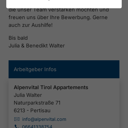
Deshalb suchen wir ein paar fleißige Hände,
die unser Team verstärken möchten und
freuen uns über Ihre Bewerbung. Gerne
auch zur Aushilfe!
Bis bald
Julia & Benedikt Walter
Arbeitgeber Infos
Alpenvital Tirol Appartements
Julia Walter
Naturparkstraße 71
6213 - Pertisau
info@alpenvital.com
🗴
06641338754