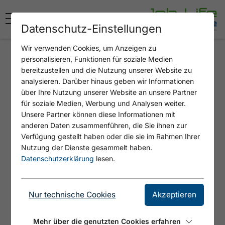
Datenschutz-Einstellungen
Wir verwenden Cookies, um Anzeigen zu
personalisieren, Funktionen für soziale Medien
Alpenvital Tirol Appartements
bereitzustellen und die Nutzung unserer Website zu
analysieren. Darüber hinaus geben wir Informationen
über Ihre Nutzung unserer Website an unsere Partner
Alpenvital Tirol Appartements
für soziale Medien, Werbung und Analysen weiter.
Unsere Partner können diese Informationen mit
Unser Haus bietet 8 Appartements zwischen
anderen Daten zusammenführen, die Sie ihnen zur
35 und 70m2, sowie einem
Verfügung gestellt haben oder die sie im Rahmen Ihrer
gemütlichen Wellnessbereich. Zu unseren
Nutzung der Dienste gesammelt haben.
Datenschutzerklärung
lesen.
Stärken zählt eine freundliche & kollegiale
Atmosphäre im Haus. Durch unsere kleine
Größe helfen wir alle zusammen, aber
Nur technische Cookies
Akzeptieren
manchmal ist das nicht genug.
Mehr über die genutzten Cookies erfahren