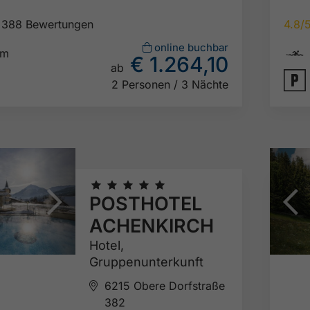
388 Bewertungen
4.8/

online buchbar
km
€ 1.264,10
ab

2 Personen / 3 Nächte
🞙
🞙
🞙
🞙
🞙
POSTHOTEL
ACHENKIRCH
Hotel,
Gruppenunterkunft
6215 Obere Dorfstraße
382