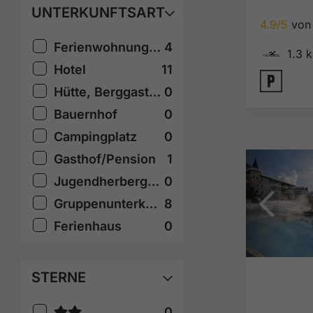
UNTERKUNFTSART
4.9/5
von 
🅐
Ferienwohnung/Appartement
4
1.3 
Hotel
11
🐈
Hütte, Berggasthof
0
Bauernhof
0
Campingplatz
0
Gasthof/Pension
1
Jugendherberge, Selbstversorgerhaus
0
Gruppenunterkunft
8
Ferienhaus
0
STERNE
0