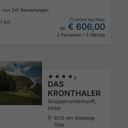
5
von 241 Bewertungen

online buchbar
1 km
€ 606,00
ab

2 Personen / 3 Nächte
🞙
🞙
🞙
🞙
S
DAS
KRONTHALER
Gruppenunterkunft,
Hotel
6215 Am Waldweg
105a