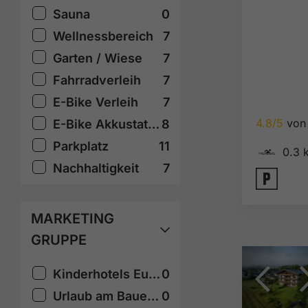
Sauna
0
Wellnessbereich
7
Garten / Wiese
7
Fahrradverleih
7
E-Bike Verleih
7
4.8/5
von 
E-Bike Akkustation
8
🅐
Parkplatz
11
0.3 
Nachhaltigkeit
7
🐈
MARKETING
GRUPPE
Kinderhotels Europa
0
Urlaub am Bauernhof
0