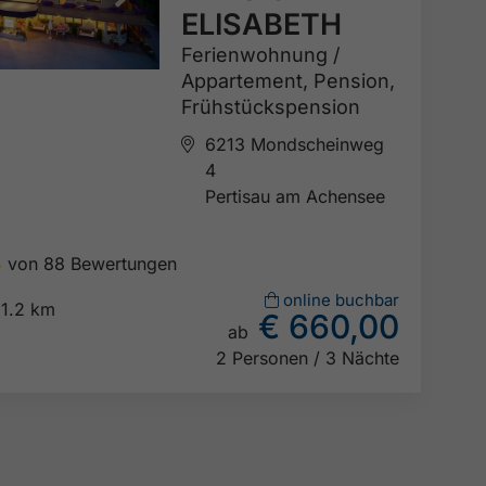
ELISABETH
Ferienwohnung /
Appartement,
Pension,
Frühstückspension
6213 Mondscheinweg
4
Pertisau am Achensee
5
von 88 Bewertungen

online buchbar
1.2 km
€ 660,00
ab

2 Personen / 3 Nächte