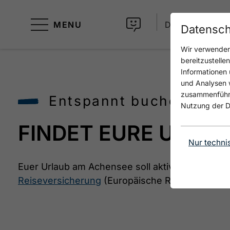
MENU
DE
Datensch
Wir verwenden 
bereitzustelle
Informationen 
und Analysen w
zusammenführen
Entspannt buchen!
Nutzung der D
FINDET EURE UNTE
Nur techni
Euer Urlaub am Achensee soll aktiv, genussvoll
Reiseversicherung
(Europäische Reiseversiche