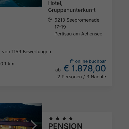
Hotel,
Gruppenunterkunft
6213 Seepromenade
17-19
Pertisau am Achensee
5
von 1159 Bewertungen

online buchbar
0.1 km
€ 1.878,00
ab

2 Personen / 3 Nächte
🞙
🞙
🞙
🞙
PENSION